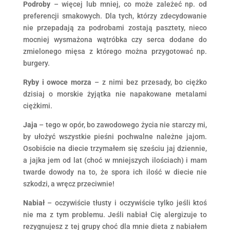
Podroby
– więcej lub mniej, co może zależeć np. od
preferencji smakowych. Dla tych, którzy zdecydowanie
nie przepadają za podrobami zostają pasztety, nieco
mocniej wysmażona wątróbka czy serca dodane do
zmielonego mięsa z którego można przygotować np.
burgery.
Ryby i owoce morza
– z nimi bez przesady, bo ciężko
dzisiaj o morskie żyjątka nie napakowane metalami
ciężkimi.
Jaja
– tego w opór, bo zawodowego życia nie starczy mi,
by ułożyć wszystkie pieśni pochwalne należne jajom.
Osobiście na diecie trzymałem się sześciu jaj dziennie,
a jajka jem od lat (choć w mniejszych ilościach) i mam
twarde dowody na to, że spora ich ilość w diecie nie
szkodzi, a wręcz przeciwnie!
Nabiał
– oczywiście tłusty i oczywiście tylko jeśli ktoś
nie ma z tym problemu. Jeśli nabiał Cię alergizuje to
rezygnujesz z tej grupy choć dla mnie dieta z nabiałem