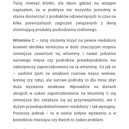
Tutaj również krótko, ale skoro gdzieś na wstępie
napisałem, że w praktyce nie wszystko jesteśmy w
stanie dostarczyć z produktów odzwierzęcych to czas na
kilka potencjalnych zagrożeń związanych z dietą
eliminującą produkty pochodzenia roślinnego.
Witamina C
– tutaj możemy liczyć na pewne niedobory
bowiem obróbka termiczna w dość znaczącym stopniu
zmniejsza zawartość tej witaminy i nawet jedzenie
surowego mięsa czy podrobów prawdopodobnie nie
zabezpieczy zapotrzebowania na tę witaminę. Co jak co
– sashimi zjem ze smakiem (surowe mięso wołowe,
koninę czy ryby), ale surowe podroby to dla mnie zbyt
duże wyzwanie smakowe. Wprawdzie na dietach
ubogich w cukier zapotrzebowanie na witaminę C się
zmniejsza (bo zwiększa się jej przyswajalność), ale z
dużym prawdopodobieństwem niedobory i tak wystąpią.
Pocieszę jednak – to w sumie jedyne wyzwanie, a w
kontekście miesiąca czy dwóch to żaden problem.