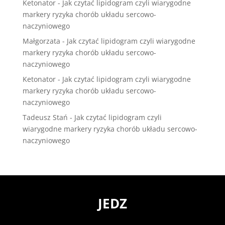
Ketonator
-
Jak czytać lipidogram czyli wiarygodne
markery ryzyka chorób układu sercowo-
naczyniowego
Małgorzata
-
Jak czytać lipidogram czyli wiarygodne
markery ryzyka chorób układu sercowo-
naczyniowego
Ketonator
-
Jak czytać lipidogram czyli wiarygodne
markery ryzyka chorób układu sercowo-
naczyniowego
Tadeusz Stań
-
Jak czytać lipidogram czyli
wiarygodne markery ryzyka chorób układu sercowo-
naczyniowego
JEDZ