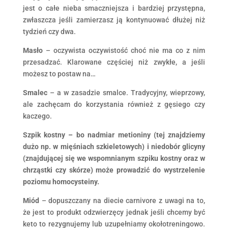
jest o całe nieba smaczniejsza i bardziej przystępna,
zwłaszcza jeśli zamierzasz ją kontynuować dłużej niż
tydzień czy dwa.
Masło
– oczywista oczywistość choć nie ma co z nim
przesadzać. Klarowane częściej niż zwykłe, a jeśli
możesz to postaw na…
Smalec
– a w zasadzie smalce. Tradycyjny, wieprzowy,
ale zachęcam do korzystania również z gęsiego czy
kaczego.
Szpik kostny – bo nadmiar metioniny (tej znajdziemy
dużo np. w mięśniach szkieletowych) i niedobór glicyny
(znajdującej się we wspomnianym szpiku kostny oraz w
chrząstki czy skórze) może prowadzić do wystrzelenie
poziomu homocysteiny.
Miód
– dopuszczany na diecie carnivore z uwagi na to,
że jest to produkt odzwierzęcy jednak jeśli chcemy być
keto to rezygnujemy lub uzupełniamy okołotreningowo.