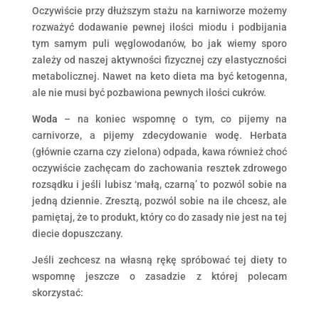
Oczywiście przy dłuższym stażu na karniworze możemy
rozważyć dodawanie pewnej ilości miodu i podbijania
tym samym puli węglowodanów, bo jak wiemy sporo
zależy od naszej aktywności fizycznej czy elastyczności
metabolicznej. Nawet na keto dieta ma być ketogenna,
ale nie musi być pozbawiona pewnych ilości cukrów.
Woda
– na koniec wspomnę o tym, co pijemy na
carnivorze, a pijemy zdecydowanie wodę. Herbata
(głównie czarna czy zielona) odpada, kawa również choć
oczywiście zachęcam do zachowania resztek zdrowego
rozsądku i jeśli lubisz ‘małą, czarną’ to pozwól sobie na
jedną dziennie. Zresztą, pozwól sobie na ile chcesz, ale
pamiętaj, że to produkt, który co do zasady nie jest na tej
diecie dopuszczany.
Jeśli zechcesz na własną rękę spróbować tej diety to
wspomnę jeszcze o zasadzie z której polecam
skorzystać: