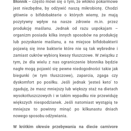
Błonnik
– często mówi się o tym, że włókno pokarmowe
jest niezbędne, by odżywić naszą mikrobiotę. Chodzi
głównie o bifidobakterie o których wiemy, że mają
pozytywny wpływ na nasze zdrowie m.in. przez
produkcję maślanu. Jednak od razu uspokajam –
organizm posiada kilka innych sposobów na produkcję
lub pozyskanie maślanu, a na miejsce bifidobakterii
pojawią się inne bakterie które nie są tak wybredne i
zamiast cukrów wybiorą kwasy tłuszczowe. W związku z
tym, że dla wielu z nas ograniczenie błonnika będzie
nagłe mogą pojawić się pewne niedogodności takie jak
biegunki (w tym tłuszczowe), zaparcia, zgaga czy
dyskomfort po posiłku. Jeśli jednak ‘jesteś keto’ to
zgaduję, że masz mniejszy lub większy staż na dietach
wysokotłuszczowych i w takim wypadku nie przewiduję
większych niespodzianek. Jeśli natomiast wystąpią te
mniejsze to powinny minąć po kilkunastu dniach
nowego sposobu odżywiania.
W krótkim okresie przebywania na diecie carnivore