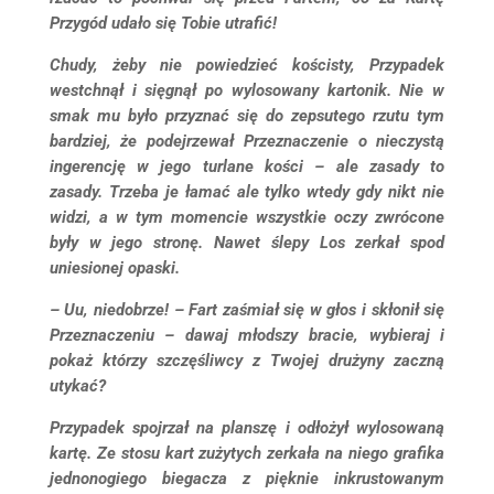
Przygód udało się Tobie utrafić!
Chudy, żeby nie powiedzieć kościsty, Przypadek
westchnął i sięgnął po wylosowany kartonik. Nie w
smak mu było przyznać się do zepsutego rzutu tym
bardziej, że podejrzewał Przeznaczenie o nieczystą
ingerencję w jego turlane kości – ale zasady to
zasady. Trzeba je łamać ale tylko wtedy gdy nikt nie
widzi, a w tym momencie wszystkie oczy zwrócone
były w jego stronę. Nawet ślepy Los zerkał spod
uniesionej opaski.
– Uu, niedobrze! – Fart zaśmiał się w głos i skłonił się
Przeznaczeniu – dawaj młodszy bracie, wybieraj i
pokaż którzy szczęśliwcy z Twojej drużyny zaczną
utykać?
Przypadek spojrzał na planszę i odłożył wylosowaną
kartę. Ze stosu kart zużytych zerkała na niego grafika
jednonogiego biegacza z pięknie inkrustowanym