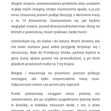
drugim stopniu zaawansowania problemu więc uciekam
w głąb myśli i biegnę; tempo nieznacznie spada, a ja już
teraz zmuszony jestem podjąć decyzję o skróceniu trasy
o te 19 kilometrów. Zastanawiam się jak będzie
wyglądał ostatni, ponad dziesięciokilometrowy zbieg na
którym z pewnością, miast zyskiwać, będę tracić.
Uśmiecham się, do siebie i do świata. Brzmi dziwnie, ale
nie mam zamiaru psuć sobie przygody krzywiąc się i
złorzecząc. Byle do Przełęczy Glinka, później będzie w
górę (tutaj spięte pasmo nie przeszkadza), a po dość
płaskich przelotach trafię na Trzy Kopce.
Biegnę i maszeruję na przemian, jeszcze próbuję
rozciągać, ale tylko niepotrzebnie tracę czas.
Odpuszczam zatem i po prostu prę naprzód.
Punkt żywieniowy osiągam nieco później niż
zamierzałem, ale po szybkim uzupełnieniu płynów (kola
w butelkę, w bukłaku mieszam wodę z izo, a piwo
wlewam od razu do gardła) ruszam. Wciąż jestem