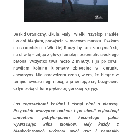
Beskid Graniczny, Kikula, Mały i Wielki Przysłop. Płaskie
i w dół biegiem, podejścia w mocnym marszu. Czekam
na schronisko na Wielkiej Raczy, by tam zatrzymać się
na chwilę – zdjąć z głowy lampkę i przemielić słodkiego
batona. Wszystko trwa może 2 minuty, a ja po chwili
nawijam kolejne kilometry zbiegając w kierunku
Jaworzyny. Nie sprawdzam czasu, wiem, że biegnę w
tempie; świeże nogi niosą, a ja śmiejąc się bezgłośnie
całym sobą chłonę piękno tej górskiej wyrypy.
Los zagrzechotał kośćmi i cisnął nimi o planszę.
Przypadek wstrzymał oddech i po chwili wybuchnął
śmiechem pstryknięciem kościstego palca
wywracając kilka pionków. Gdy każdy z
Nieskończonych wykonał swój rzut i nastąpiło