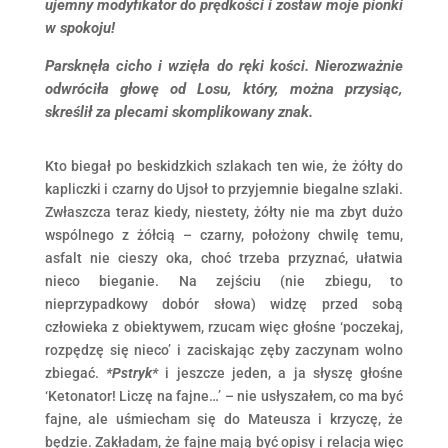
ujemny modyfikator do prędkości i zostaw moje pionki
w spokoju!
Parsknęła cicho i wzięła do ręki kości. Nierozważnie
odwróciła głowę od Losu, który, można przysiąc,
skreślił za plecami skomplikowany znak.
Kto biegał po beskidzkich szlakach ten wie, że żółty do
kapliczki i czarny do Ujsoł to przyjemnie biegalne szlaki.
Zwłaszcza teraz kiedy, niestety, żółty nie ma zbyt dużo
wspólnego z żółcią – czarny, położony chwilę temu,
asfalt nie cieszy oka, choć trzeba przyznać, ułatwia
nieco bieganie. Na zejściu (nie zbiegu, to
nieprzypadkowy dobór słowa) widzę przed sobą
człowieka z obiektywem, rzucam więc głośne ‘poczekaj,
rozpędzę się nieco’ i zaciskając zęby zaczynam wolno
zbiegać.
*Pstryk*
i jeszcze jeden, a ja słyszę głośne
‘Ketonator! Liczę na fajne…’ – nie usłyszałem, co ma być
fajne, ale uśmiecham się do Mateusza i krzyczę, że
będzie. Zakładam, że fajne mają być opisy i relacja więc