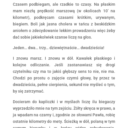
Czasem podbiegam, ale rzadkie to czasy. Na płaskim
mam niezłą prędkość marszową (w okolicach 10’ na
kilometr), podkręcam czasami krótkim, urywanym,
biegiem. Boli jak jasna cholera w tańcu z beskidzkim
aniołem o zdecydowanie lekkim prowadzeniu więc żeby
dać sobie jakiekolwiek szanse liczę na głos.
Jeden… dwa… trzy… dziewiętnaście… dwadzieścia!
I znowu marsz. I znowu w dół. Kawałek płaskiego i
kolejne odliczanie. Jeśli zastanawiasz się drogi
czytelniku czy ma to jakiś głębszy sens to nie, nie ma.
Chodzi po prostu o zajęcie czymś głowy, by przez te
dwadzieścia, pełne cierpienia, sekund nie myśleć o tym,
by się zatrzymać.
Docieram do kapliczki i w myślach liczę ilu biegaczy
wyprzedziło mnie na tym zejściu. Żółty skręca w prawo, a
ja wpadam na czarny i, zgodnie ze słowami Pawła, robię
ostatnie kilometry do mety. Ścieżką w dół, polaną w tym