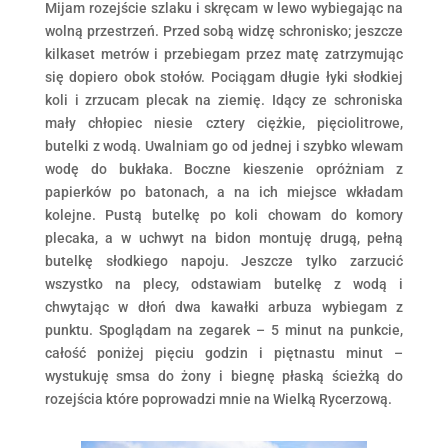
Mijam rozejście szlaku i skręcam w lewo wybiegając na
wolną przestrzeń. Przed sobą widzę schronisko; jeszcze
kilkaset metrów i przebiegam przez matę zatrzymując
się dopiero obok stołów. Pociągam długie łyki słodkiej
koli i zrzucam plecak na ziemię. Idący ze schroniska
mały chłopiec niesie cztery ciężkie, pięciolitrowe,
butelki z wodą. Uwalniam go od jednej i szybko wlewam
wodę do bukłaka. Boczne kieszenie opróżniam z
papierków po batonach, a na ich miejsce wkładam
kolejne. Pustą butelkę po koli chowam do komory
plecaka, a w uchwyt na bidon montuję drugą, pełną
butelkę słodkiego napoju. Jeszcze tylko zarzucić
wszystko na plecy, odstawiam butelkę z wodą i
chwytając w dłoń dwa kawałki arbuza wybiegam z
punktu. Spoglądam na zegarek – 5 minut na punkcie,
całość poniżej pięciu godzin i piętnastu minut –
wystukuję smsa do żony i biegnę płaską ścieżką do
rozejścia które poprowadzi mnie na Wielką Rycerzową.