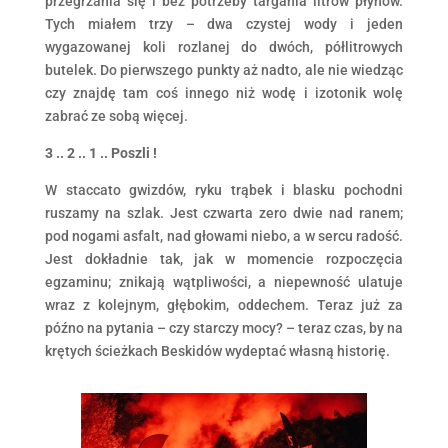
przegrzania się i bez potrzeby targania litrów płynów.
Tych miałem trzy – dwa czystej wody i jeden
wygazowanej koli rozlanej do dwóch, półlitrowych
butelek. Do pierwszego punkty aż nadto, ale nie wiedząc
czy znajdę tam coś innego niż wodę i izotonik wolę
zabrać ze sobą więcej.
3 .. 2 .. 1 .. Poszli !
W staccato gwizdów, ryku trąbek i blasku pochodni
ruszamy na szlak. Jest czwarta zero dwie nad ranem;
pod nogami asfalt, nad głowami niebo, a w sercu radość.
Jest dokładnie tak, jak w momencie rozpoczęcia
egzaminu; znikają wątpliwości, a niepewność ulatuje
wraz z kolejnym, głębokim, oddechem. Teraz już za
późno na pytania – czy starczy mocy? – teraz czas, by na
krętych ścieżkach Beskidów wydeptać własną historię.