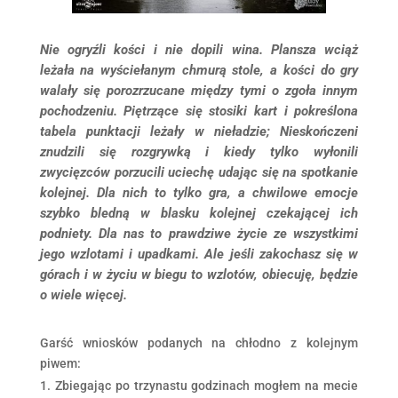
Nie ogryźli kości i nie dopili wina. Plansza wciąż
leżała na wyściełanym chmurą stole, a kości do gry
walały się porozrzucane między tymi o zgoła innym
pochodzeniu. Piętrzące się stosiki kart i pokreślona
tabela punktacji leżały w nieładzie; Nieskończeni
znudzili się rozgrywką i kiedy tylko wyłonili
zwycięzców porzucili uciechę udając się na spotkanie
kolejnej. Dla nich to tylko gra, a chwilowe emocje
szybko bledną w blasku kolejnej czekającej ich
podniety. Dla nas to prawdziwe życie ze wszystkimi
jego wzlotami i upadkami. Ale jeśli zakochasz się w
górach i w życiu w biegu to wzlotów, obiecuję, będzie
o wiele więcej.
Garść wniosków podanych na chłodno z kolejnym
piwem:
Zbiegając po trzynastu godzinach mogłem na mecie