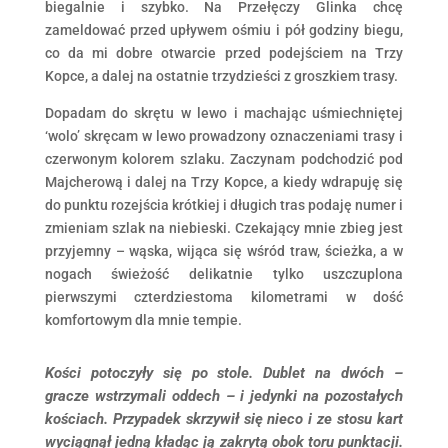
biegalnie i szybko. Na Przełęczy Glinka chcę
zameldować przed upływem ośmiu i pół godziny biegu,
co da mi dobre otwarcie przed podejściem na Trzy
Kopce, a dalej na ostatnie trzydzieści z groszkiem trasy.
Dopadam do skrętu w lewo i machając uśmiechniętej
‘wolo’ skręcam w lewo prowadzony oznaczeniami trasy i
czerwonym kolorem szlaku. Zaczynam podchodzić pod
Majcherową i dalej na Trzy Kopce, a kiedy wdrapuję się
do punktu rozejścia krótkiej i długich tras podaję numer i
zmieniam szlak na niebieski. Czekający mnie zbieg jest
przyjemny – wąska, wijąca się wśród traw, ścieżka, a w
nogach świeżość delikatnie tylko uszczuplona
pierwszymi czterdziestoma kilometrami w dość
komfortowym dla mnie tempie.
Kości potoczyły się po stole. Dublet na dwóch –
gracze wstrzymali oddech – i jedynki na pozostałych
kościach. Przypadek skrzywił się nieco i ze stosu kart
wyciągnął jedną kładąc ją zakrytą obok toru punktacji.