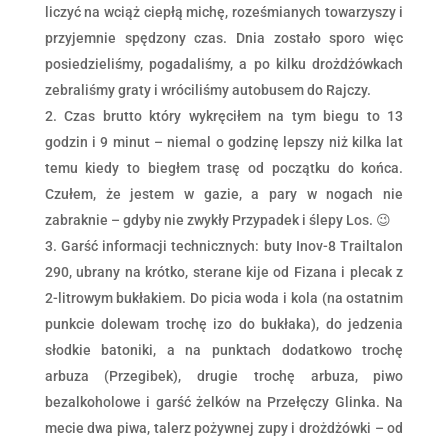
liczyć na wciąż ciepłą michę, roześmianych towarzyszy i
przyjemnie spędzony czas. Dnia zostało sporo więc
posiedzieliśmy, pogadaliśmy, a po kilku drożdżówkach
zebraliśmy graty i wróciliśmy autobusem do Rajczy.
Czas brutto który wykręciłem na tym biegu to 13
godzin i 9 minut – niemal o godzinę lepszy niż kilka lat
temu kiedy to biegłem trasę od początku do końca.
Czułem, że jestem w gazie, a pary w nogach nie
zabraknie – gdyby nie zwykły Przypadek i ślepy Los. 😉
Garść informacji technicznych: buty Inov-8 Trailtalon
290, ubrany na krótko, sterane kije od Fizana i plecak z
2-litrowym bukłakiem. Do picia woda i kola (na ostatnim
punkcie dolewam trochę izo do bukłaka), do jedzenia
słodkie batoniki, a na punktach dodatkowo trochę
arbuza (Przegibek), drugie trochę arbuza, piwo
bezalkoholowe i garść żelków na Przełęczy Glinka. Na
mecie dwa piwa, talerz pożywnej zupy i drożdżówki – od