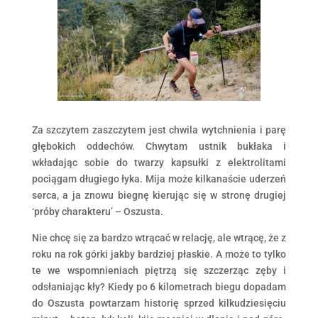
Za szczytem zaszczytem jest chwila wytchnienia i parę
głębokich oddechów. Chwytam ustnik bukłaka i
wkładając sobie do twarzy kapsułki z elektrolitami
pociągam długiego łyka. Mija może kilkanaście uderzeń
serca, a ja znowu biegnę kierując się w stronę drugiej
‘próby charakteru’ – Oszusta.
Nie chcę się za bardzo wtrącać w relację, ale wtrącę, że z
roku na rok górki jakby bardziej płaskie. A może to tylko
te we wspomnieniach piętrzą się szczerząc zęby i
odsłaniając kły? Kiedy po 6 kilometrach biegu dopadam
do Oszusta powtarzam historię sprzed kilkudziesięciu