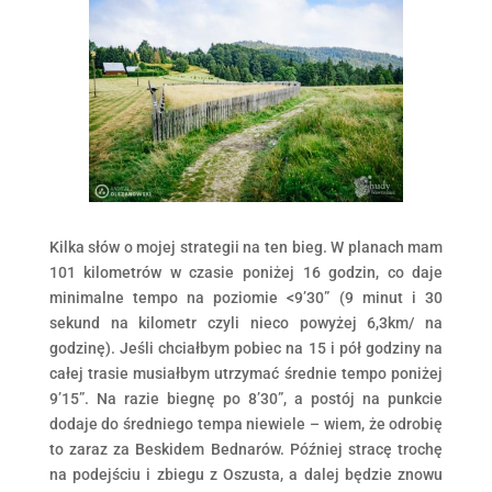
Kilka słów o mojej strategii na ten bieg. W planach mam
101 kilometrów w czasie poniżej 16 godzin, co daje
minimalne tempo na poziomie <9’30” (9 minut i 30
sekund na kilometr czyli nieco powyżej 6,3km/ na
godzinę). Jeśli chciałbym pobiec na 15 i pół godziny na
całej trasie musiałbym utrzymać średnie tempo poniżej
9’15”. Na razie biegnę po 8’30”, a postój na punkcie
dodaje do średniego tempa niewiele – wiem, że odrobię
to zaraz za Beskidem Bednarów. Później stracę trochę
na podejściu i zbiegu z Oszusta, a dalej będzie znowu