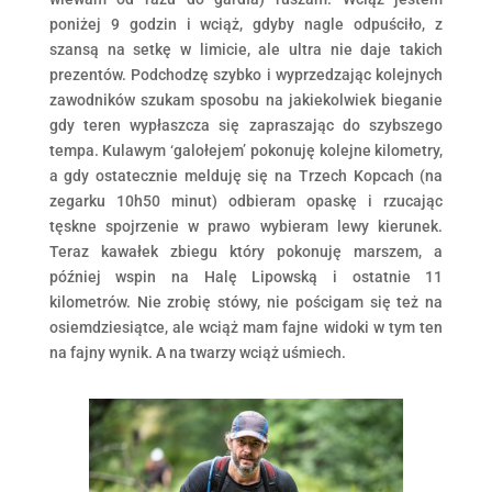
poniżej 9 godzin i wciąż, gdyby nagle odpuściło, z
szansą na setkę w limicie, ale ultra nie daje takich
prezentów. Podchodzę szybko i wyprzedzając kolejnych
zawodników szukam sposobu na jakiekolwiek bieganie
gdy teren wypłaszcza się zapraszając do szybszego
tempa. Kulawym ‘galołejem’ pokonuję kolejne kilometry,
a gdy ostatecznie melduję się na Trzech Kopcach (na
zegarku 10h50 minut) odbieram opaskę i rzucając
tęskne spojrzenie w prawo wybieram lewy kierunek.
Teraz kawałek zbiegu który pokonuję marszem, a
później wspin na Halę Lipowską i ostatnie 11
kilometrów. Nie zrobię stówy, nie pościgam się też na
osiemdziesiątce, ale wciąż mam fajne widoki w tym ten
na fajny wynik. A na twarzy wciąż uśmiech.