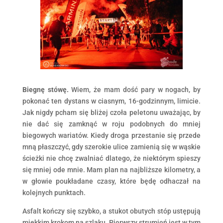
Biegnę stówę.
Wiem, że mam dość pary w nogach, by
pokonać ten dystans w ciasnym, 16-godzinnym, limicie.
Jak nigdy pcham się bliżej czoła peletonu uważając, by
nie dać się zamknąć w roju podobnych do mniej
biegowych wariatów. Kiedy droga przestanie się przede
mną płaszczyć, gdy szerokie ulice zamienią się w wąskie
ścieżki nie chcę zwalniać dlatego, że niektórym spieszy
się mniej ode mnie. Mam plan na najbliższe kilometry, a
w głowie poukładane czasy, które będę odhaczał na
kolejnych punktach.
Asfalt kończy się szybko, a stukot obutych stóp ustępują
miękkim krokom na szlaku. Pierwszy strumień jest w tym