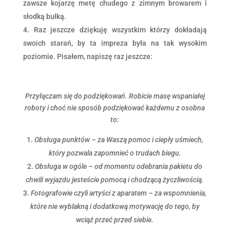
zawsze kojarzę metę chudego z zimnym browarem i
słodką bułką.
Raz jeszcze dziękuję wszystkim którzy dokładają
swoich starań, by ta impreza była na tak wysokim
poziomie. Pisałem, napiszę raz jeszcze:
Przyłączam się do podziękowań. Robicie masę wspaniałej
roboty i choć nie sposób podziękować każdemu z osobna
to:
Obsługa punktów – za Waszą pomoc i ciepły uśmiech,
który pozwala zapomnieć o trudach biegu.
Obsługa w ogóle – od momentu odebrania pakietu do
chwili wyjazdu jesteście pomocą i chodzącą życzliwością.
Fotografowie czyli artyści z aparatem – za wspomnienia,
które nie wyblakną i dodatkową motywację do tego, by
wciąż przeć przed siebie.