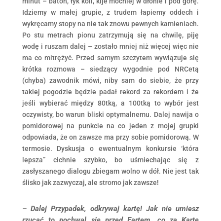
minut – baton, łyk koli, kije mocniej w dłonie i pod górę.
Idziemy w małej grupie, z trudem łapiemy oddech i
wykręcamy stopy na nie tak znowu pewnych kamieniach.
Po stu metrach pionu zatrzymują się na chwilę, piję
wodę i ruszam dalej – zostało mniej niż więcej więc nie
ma co mitrężyć. Przed samym szczytem wywiązuje się
krótka rozmowa – siedzący wygodnie pod NRCetą
(chyba) zawodnik mówi, niby sam do siebie, że przy
takiej pogodzie będzie padał rekord za rekordem i że
jeśli wybierać między 80tką, a 100tką to wybór jest
oczywisty, bo warun bliski optymalnemu. Dalej nawija o
pomidorowej na punkcie na co jeden z mojej grupki
odpowiada, że on zawsze ma przy sobie pomidorową. W
termosie. Dyskusja o ewentualnym konkursie ‘która
lepsza” cichnie szybko, bo uśmiechając się z
zasłyszanego dialogu zbiegam wolno w dół. Nie jest tak
ślisko jak zazwyczaj, ale stromo jak zawsze!
– Dalej Przypadek, odkrywaj kartę! Jak nie umiesz
rzucać to pochwal się przed Fartem, co za Kartę