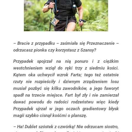
– Bracie z przypadku – zaśmiała się Przeznaczenie –
odrzucasz pionka czy korzystasz z Szansy?
Przypadek spojrzał na nią ponuro i z ciężkim
westchnieniem wziął do ręki trzy z siedmiu kości.
Kątem oka uchwycił wzrok Farta; tego też ostatnie
rzuty nie rozpieściły i dziwnym zrządzeniem losu
musiał pozbyć się kilku zawodników, a jego faworyt
spadł na trzecie miejsce. Fart był zły i nie zamierzał
dawać powodu do radości rodzeństwu więc kiedy
Przypadek ujrzał w jego oczach gradientowy błysk
magii szybko cisnął kośćmi o planszę.
– Ha! Dublet szóstek z czwórką! Nie odrzucam siostro,