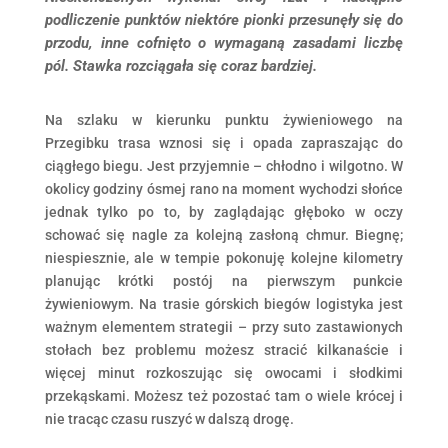
podliczenie punktów niektóre pionki przesunęły się do
przodu, inne cofnięto o wymaganą zasadami liczbę
pól. Stawka rozciągała się coraz bardziej.
Na szlaku w kierunku punktu żywieniowego na
Przegibku trasa wznosi się i opada zapraszając do
ciągłego biegu. Jest przyjemnie – chłodno i wilgotno. W
okolicy godziny ósmej rano na moment wychodzi słońce
jednak tylko po to, by zaglądając głęboko w oczy
schować się nagle za kolejną zasłoną chmur. Biegnę;
niespiesznie, ale w tempie pokonuję kolejne kilometry
planując krótki postój na pierwszym punkcie
żywieniowym. Na trasie górskich biegów logistyka jest
ważnym elementem strategii – przy suto zastawionych
stołach bez problemu możesz stracić kilkanaście i
więcej minut rozkoszując się owocami i słodkimi
przekąskami. Możesz też pozostać tam o wiele krócej i
nie tracąc czasu ruszyć w dalszą drogę.