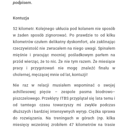
podpisem.
Kontuzja
52 kilometr. Kolejnego ukłucia pod kolanem nie sposób
w żaden sposób zignorować. Po prawdzie to od kilku
kilometrów czułem delikatny dyskomfort, ale zaklinając
rzeczywistość nie zwracałem na niego uwagi. Spinałem
mięśnie i pracując mocniej pośladkowym parłem na
przód wierząc, że to nic. Że nie tym razem. Że miesiące
pracy i przygotowań nie mogę znaleźć finału w
cholernej, męczącej mnie od lat, kontuzji!
Nie raz w relacji musiałem wspominać o swojej
achillesowej pięcie – zespole pasma biodrowo–
piszczelowego. Przeklęty ITBS przyplątał się lata temu i
od tamtego czasu towarzyszy mi zwykle podczas
dłuższych i bardziej intensywnych wyryp. Ciężka sprawa
do rozwiązania. Na treningach w górach (np. kilka
miesięcy wcześniej zrobiłem 47 kilometrów na trasie