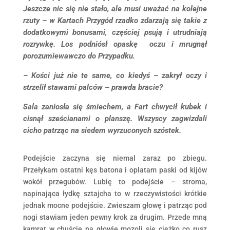
Jeszcze nic się nie stało, ale musi uważać na kolejne
rzuty – w Kartach Przygód rzadko zdarzają się takie z
dodatkowymi bonusami, częściej psują i utrudniają
rozrywkę. Los podniósł opaskę oczu i mrugnął
porozumiewawczo do Przypadku.
– Kości już nie te same, co kiedyś – zakrył oczy i
strzelił stawami palców – prawda bracie?
Sala zaniosła się śmiechem, a Fart chwycił kubek i
cisnął sześcianami o planszę. Wszyscy zagwizdali
cicho patrząc na siedem wyrzuconych szóstek.
Podejście zaczyna się niemal zaraz po zbiegu.
Przełykam ostatni kęs batona i oplatam paski od kijów
wokół przegubów. Lubię to podejście – stroma,
napinająca łydkę sztajcha to w rzeczywistości krótkie
jednak mocne podejście. Zwieszam głowę i patrząc pod
nogi stawiam jeden pewny krok za drugim. Przede mną
kamrat w chuście na głowie mozoli się ciężko co rusz