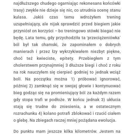
najdłuższego chudego ogarniając rekonesans końcówki
trasy) zwykle nie dzieje się nic, co utrudnia ocenę stanu
kulasa. Jakiś czas temu wdrożyłem trening
uzupełniający, ale nijak sprawdzić przed biegiem jakie
przyniósł on korzyści – bo treningowo stówki biegać nie
będę. Lata temu, gdy przychodziła ta ‘przeciążeniówka’
ból był tak chamski, że zapominałem o dobrych
manierach i przez łzy wykrzykiwałem niezbyt piękne,
choć też kwieciste, epitety. Przebiegłem z tym
cholerstwem przynajmniej 3 dłuższe biegi i choć z roku
na rok nauczyłem się cierpieć godniej to jednak wciąż
boli. Na początku można 1) próbować ignorować,
później 2) zamknąć się w swojej głowie i kontynuować
bieg godząc się na promieniujący ból za każdym razem
gdy stopa trafi w podłoże. W końcu jednak 3) ukłucia
stają się trudne do zniesienia, a w ostatecznym
rozrachunku 4) kolano potrafi zblokować i rzucić ciałem
o glebę. Na zbiegach raczej mniej pożądana ewolucja.
Do punktu mam jeszcze kilka kilometrów. Jestem na