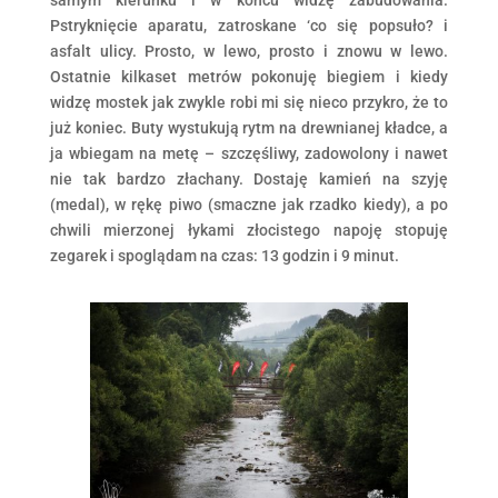
samym kierunku i w końcu widzę zabudowania.
Pstryknięcie aparatu, zatroskane ‘co się popsuło? i
asfalt ulicy. Prosto, w lewo, prosto i znowu w lewo.
Ostatnie kilkaset metrów pokonuję biegiem i kiedy
widzę mostek jak zwykle robi mi się nieco przykro, że to
już koniec. Buty wystukują rytm na drewnianej kładce, a
ja wbiegam na metę – szczęśliwy, zadowolony i nawet
nie tak bardzo złachany. Dostaję kamień na szyję
(medal), w rękę piwo (smaczne jak rzadko kiedy), a po
chwili mierzonej łykami złocistego napoję stopuję
zegarek i spoglądam na czas: 13 godzin i 9 minut.