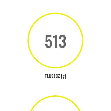
513
TŁUSZCZ [g]