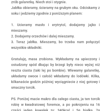
zrób galaretką. Niech stoi i stygnie.
Jabłka obieramy, ścieramy na grubym oku. Odciskamy z
soku i jedziemy zgodnie z poniższym planem:
1. Ucieramy masło i erytrytol, dodajemy jajko i
mieszamy.
2. Dodajemy orzechów i dalej mieszamy.
3. Teraz jabłka. Mieszamy, bo trzeba nam połączyć
wszystkie składniki.
Gratuluję, masa zrobiona. Wykładamy na upieczony i
ostudzony spód dbając by brzegi były nieco wyżej niż
reszta ciasta (taki lej po bombie). Wlewamy galaretkę,
układamy owoce i całość wkładamy do lodówki. Kilka,
kilkanaście godzin później wyciągniecie z niej gotowy i
smaczny torcik.
PS. Poniżej macie makro dla całego ciasta, ja ten torcik
robię w kwadratowej foremce, a po pokrojeniu na 16
części jeden kawałek to: 340kcal i 5g białka, 7g