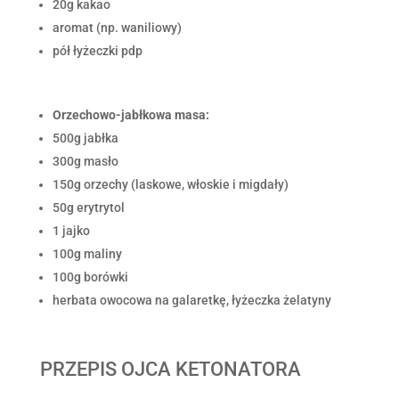
20g kakao
aromat (np. waniliowy)
pół łyżeczki pdp
Orzechowo-jabłkowa masa:
500g jabłka
300g masło
150g orzechy (laskowe, włoskie i migdały)
50g erytrytol
1 jajko
100g maliny
100g borówki
herbata owocowa na galaretkę, łyżeczka żelatyny
PRZEPIS OJCA KETONATORA