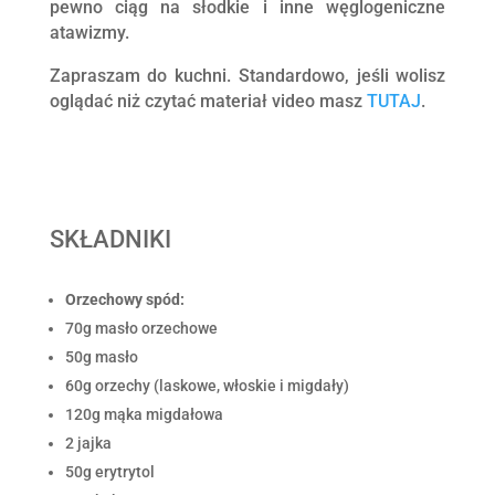
pewno ciąg na słodkie i inne węglogeniczne
atawizmy.
Zapraszam do kuchni. Standardowo, jeśli wolisz
oglądać niż czytać materiał video masz
TUTAJ
.
SKŁADNIKI
Orzechowy spód:
70g masło orzechowe
50g masło
60g orzechy (laskowe, włoskie i migdały)
120g mąka migdałowa
2 jajka
50g erytrytol