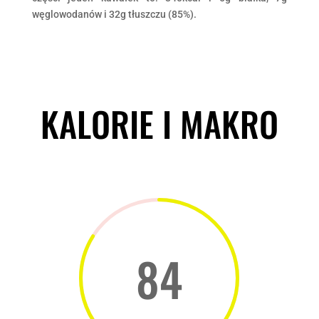
węglowodanów i 32g tłuszczu (85%).
KALORIE I MAKRO
84