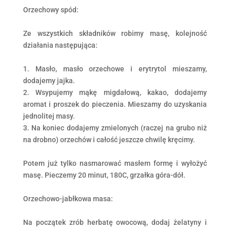
Orzechowy spód:
Ze wszystkich składników robimy masę, kolejność
działania następująca:
1. Masło, masło orzechowe i erytrytol mieszamy,
dodajemy jajka.
2. Wsypujemy mąkę migdałową, kakao, dodajemy
aromat i proszek do pieczenia. Mieszamy do uzyskania
jednolitej masy.
3. Na koniec dodajemy zmielonych (raczej na grubo niż
na drobno) orzechów i całość jeszcze chwilę kręcimy.
Potem już tylko nasmarować masłem formę i wyłożyć
masę. Pieczemy 20 minut, 180C, grzałka góra-dół.
Orzechowo-jabłkowa masa:
Na początek zrób herbatę owocową, dodaj żelatyny i