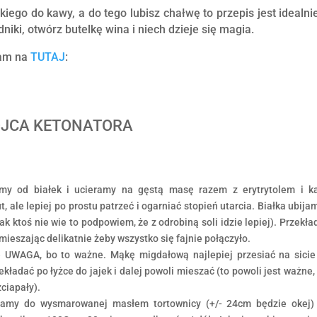
dkiego do kawy, a do tego lubisz chałwę to przepis jest idealni
niki, otwórz butelkę wina i niech dzieje się magia.
zam na
TUTAJ
:
OJCA KETONATORA
amy od białek i ucieramy na gęstą masę razem z erytrytolem i k
 ale lepiej po prostu patrzeć i ogarniać stopień utarcia.
Białka ubija
ak ktoś nie wie to podpowiem, że z odrobiną soli idzie lepiej).
Przekła
 mieszając delikatnie żeby wszystko się fajnie połączyło.
e UWAGA, bo to ważne. Mąkę migdałową najlepiej przesiać na sicie
kładać po łyżce do jajek i dalej powoli mieszać (to powoli jest ważne,
zciapały).
damy do wysmarowanej masłem tortownicy (+/- 24cm będzie okej)