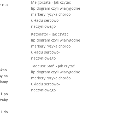
Małgorzata
-
Jak czytać
e dla
lipidogram czyli wiarygodne
markery ryzyka chorób
układu sercowo-
naczyniowego
Ketonator
-
Jak czytać
lipidogram czyli wiarygodne
markery ryzyka chorób
układu sercowo-
naczyniowego
Tadeusz Stań
-
Jak czytać
akao.
lipidogram czyli wiarygodne
my na
markery ryzyka chorób
damy
układu sercowo-
naczyniowego
 i po
 żeby
 i do