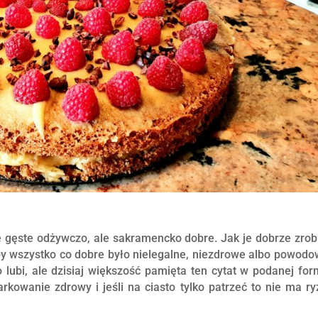
ie gęste odżywczo, ale sakramencko dobre. Jak je dobrze zrob
by wszystko co dobre było nielegalne, niezdrowe albo powodo
 lubi, ale dzisiaj większość pamięta ten cytat w podanej for
arkowanie zdrowy i jeśli na ciasto tylko patrzeć to nie ma r