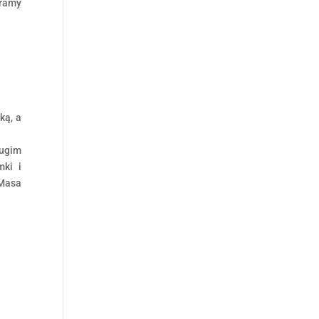
eramy
ką, a
rugim
mki i
 Masa