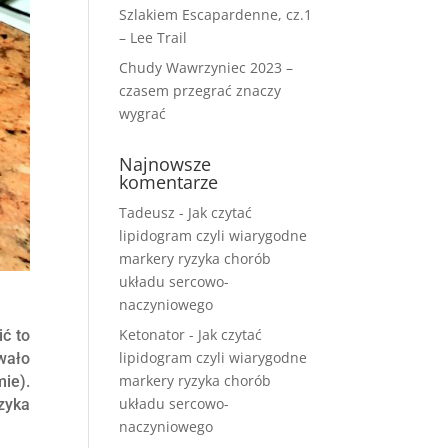
Szlakiem Escapardenne, cz.1
– Lee Trail
Chudy Wawrzyniec 2023 –
czasem przegrać znaczy
wygrać
Najnowsze
komentarze
Tadeusz
-
Jak czytać
lipidogram czyli wiarygodne
markery ryzyka chorób
układu sercowo-
naczyniowego
Ketonator
-
Jak czytać
ić to
lipidogram czyli wiarygodne
wało
markery ryzyka chorób
mie).
układu sercowo-
yzyka
naczyniowego