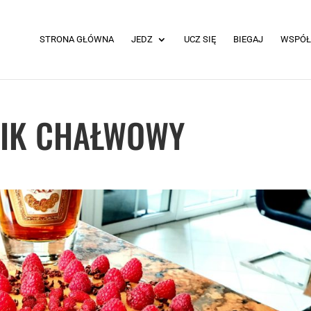
STRONA GŁÓWNA
JEDZ
UCZ SIĘ
BIEGAJ
WSPÓŁ
IK CHAŁWOWY