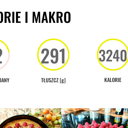
ORIE I MAKRO
2
291
3240
KALORIE
DANY
TŁUSZCZ [g]