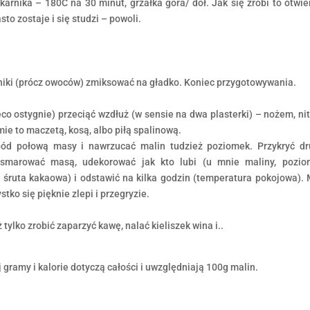
ekarnika –
180C na 30 minut, grzałka góra/ dół.
Jak się zrobi to otwi
asto zostaje i się studzi – powoli.
niki (prócz owoców) zmiksować na gładko. Koniec przygotowywania.
eco ostygnie) przeciąć wzdłuż (w sensie na dwa plasterki) – nożem, nit
umie to maczetą, kosą, albo piłą spalinową.
ód połową masy i nawrzucać malin tudzież poziomek.
Przykryć d
ysmarować masą, udekorować jak kto lubi (u mnie maliny, pozio
 śruta kakaowa) i odstawić na kilka godzin (temperatura pokojowa).
stko się pięknie zlepi i przegryzie.
 tylko zrobić zaparzyć kawę, nalać kieliszek wina i..
 gramy i kalorie dotyczą całości i uwzględniają 100g malin.