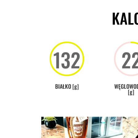
KAL
132
2
BIAŁKO [g]
WĘGLOWO
[g]