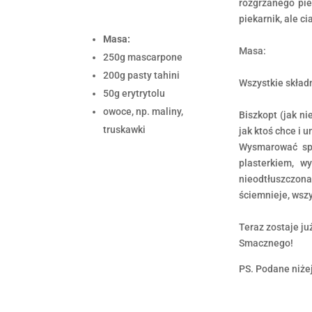
rozgrzanego pi
piekarnik, ale ci
Masa:
Masa:
250g mascarpone
200g pasty tahini
Wszystkie skład
50g erytrytolu
owoce, np. maliny,
Biszkopt (jak ni
truskawki
jak ktoś chce i 
Wysmarować sp
plasterkiem, w
nieodtłuszczona
ściemnieje, wszy
Teraz zostaje już
Smacznego!
PS. Podane niżej