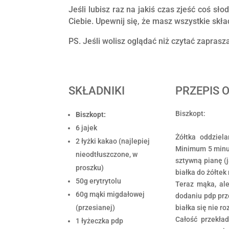
Jeśli lubisz raz na jakiś czas zjeść coś sło
Ciebie. Upewnij się, że masz wszystkie skład
PS. Jeśli wolisz oglądać niż czytać zapras
SKŁADNIKI
PRZEPIS 
Biszkopt:
Biszkopt:
6 jajek
Żółtka oddziel
2 łyżki kakao (najlepiej
Minimum 5 minut,
nieodtłuszczone, w
sztywną pianę (j
proszku)
białka do żółtek
50g erytrytolu
Teraz mąka, al
60g mąki migdałowej
dodaniu pdp prze
(przesianej)
białka się nie ro
Całość przekła
1 łyżeczka pdp